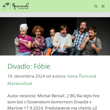
Preskočiť
na
obsah
Menu
Divadlo: Fóbie
16. decembra 2024
od autora:
Ivana Ďuricová
Markovičová
Autor recenzie: Michal Beniač, 2.BG Na tejto hre
som bol v Slovenskom komornom Divadle v
Martine 17.9.2024. Predstavenie ma chytilo už