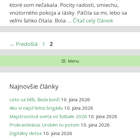
ktoré som nečakala. Pocity radosti, smiechu,
vnútorného pokoja a lásky. Páčila sa mi, lebo sa
veľmi ľahko čítala. Bola …
Čítať celý článok
Stránka
Stránka
←
Predošlá
1
2
Menu
Najnovšie články
Leto sa blíži, škola končí
10. júna 2026
Ako si nájsť letnú brigádu
10. júna 2026
Majstrovstvá sveta vo futbale 2026
10. júna 2026
Prokrastinácia: Urobím to potom
10. júna 2026
Digitálny detox
10. júna 2026