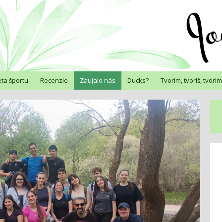
ta športu
Recenzie
Zaujalo nás
Ducks?
Tvorím, tvoríš, tvorí