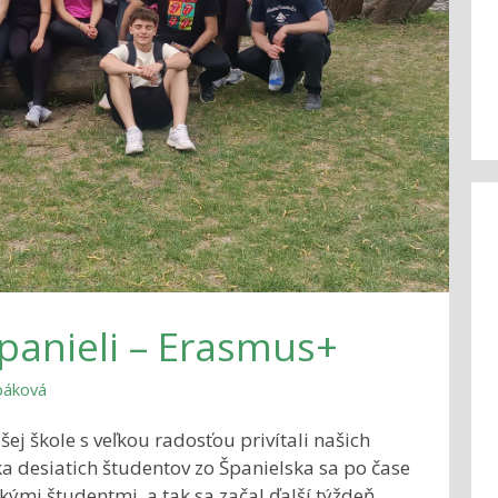
Španieli – Erasmus+
rbáková
ej škole s veľkou radosťou privítali našich
ka desiatich študentov zo Španielska sa po čase
skými študentmi, a tak sa začal ďalší týždeň …