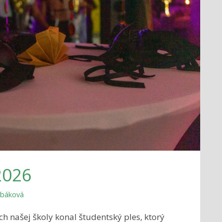
2026
trbáková
ch našej školy konal študentský ples, ktorý