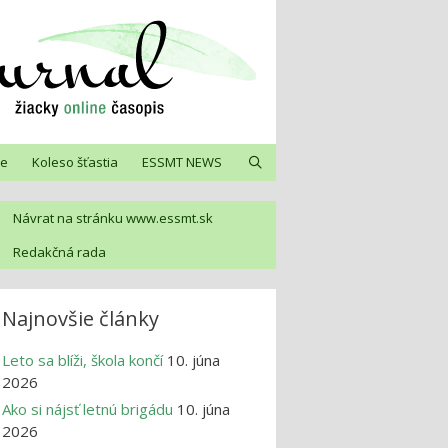
me
Koleso šťastia
ESSMT NEWS
Návrat na stránku www.essmt.sk
Redakčná rada
Najnovšie články
Leto sa blíži, škola končí
10. júna
2026
Ako si nájsť letnú brigádu
10. júna
2026