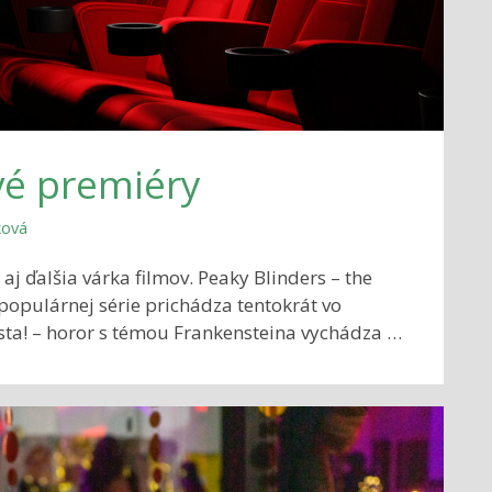
vé premiéry
ková
 aj ďalšia várka filmov. Peaky Blinders – the
opulárnej série prichádza tentokrát vo
esta! – horor s témou Frankensteina vychádza …