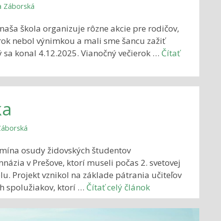
a Záborská
naša škola organizuje rôzne akcie pre rodičov,
o rok nebol výnimkou a mali sme šancu zažiť
ý sa konal 4.12.2025. Vianočný večierok …
Čítať
ka
Záborská
omína osudy židovských študentov
názia v Prešove, ktorí museli počas 2. svetovej
u. Projekt vznikol na základe pátrania učiteľov
h spolužiakov, ktorí …
Čítať celý článok