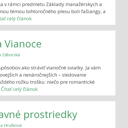
níka v rámci predmetu Základy manažérskych a
nou témou tohtoročného plesu boli fašiangy, a
tať celý článok
a Vianoce
a Záborská
pôsobov ako stráviť vianočné sviatky. Ja vám
vejších a nenáročnejších – sledovanie
každého rožku trošku: niečo pre romantické
…
Čítať celý článok
avné prostriedky
cia Hrušková