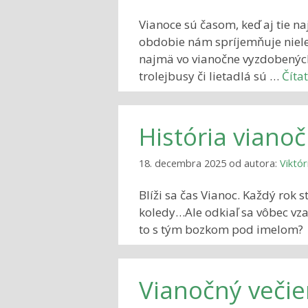
Vianoce sú časom, keď aj tie naj
obdobie nám spríjemňuje nielen
najmä vo vianočne vyzdobenýc
trolejbusy či lietadlá sú …
Čítať
História viano
18. decembra 2025
od autora:
Viktór
Blíži sa čas Vianoc. Každý rok
koledy…Ale odkiaľ sa vôbec vza
to s tým bozkom pod imelom? 
Vianočný večie