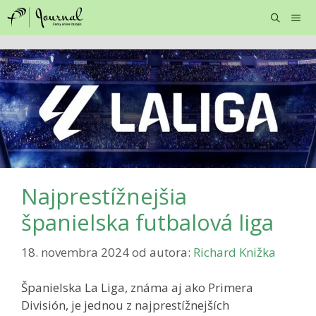
Preskočiť
na
obsah
Menu
Najprestížnejšia
španielska futbalová liga
18. novembra 2024
od autora:
Richard Knižka
Španielska La Liga, známa aj ako Primera
División, je jednou z najprestížnejších